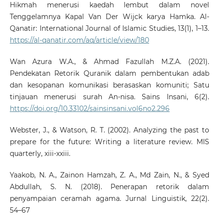
Hikmah menerusi kaedah lembut dalam novel
Tenggelamnya Kapal Van Der Wijck karya Hamka. Al-
Qanatir: International Journal of Islamic Studies, 13(1), 1–13.
https://al-qanatir.com/aq/article/view/180
Wan Azura W.A., & Ahmad Fazullah M.Z.A. (2021).
Pendekatan Retorik Quranik dalam pembentukan adab
dan kesopanan komunikasi berasaskan komuniti; Satu
tinjauan menerusi surah An-nisa. Sains Insani, 6(2).
https://doi.org/10.33102/sainsinsani.vol6no2.296
Webster, J., & Watson, R. T. (2002). Analyzing the past to
prepare for the future: Writing a literature review. MIS
quarterly, xiii-xxiii.
Yaakob, N. A., Zainon Hamzah, Z. A., Md Zain, N., & Syed
Abdullah, S. N. (2018). Penerapan retorik dalam
penyampaian ceramah agama. Jurnal Linguistik, 22(2).
54–67