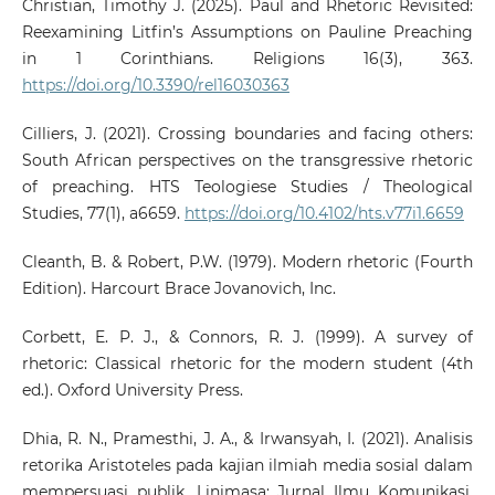
Christian, Timothy J. (2025). Paul and Rhetoric Revisited:
Reexamining Litfin’s Assumptions on Pauline Preaching
in 1 Corinthians. Religions 16(3), 363.
https://doi.org/10.3390/rel16030363
Cilliers, J. (2021). Crossing boundaries and facing others:
South African perspectives on the transgressive rhetoric
of preaching. HTS Teologiese Studies / Theological
Studies, 77(1), a6659.
https://doi.org/10.4102/hts.v77i1.6659
Cleanth, B. & Robert, P.W. (1979). Modern rhetoric (Fourth
Edition). Harcourt Brace Jovanovich, Inc.
Corbett, E. P. J., & Connors, R. J. (1999). A survey of
rhetoric: Classical rhetoric for the modern student (4th
ed.). Oxford University Press.
Dhia, R. N., Pramesthi, J. A., & Irwansyah, I. (2021). Analisis
retorika Aristoteles pada kajian ilmiah media sosial dalam
mempersuasi publik. Linimasa: Jurnal Ilmu Komunikasi,