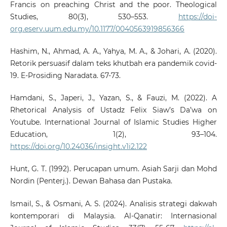
Francis on preaching Christ and the poor. Theological
Studies, 80(3), 530–553.
https://doi-
org.eserv.uum.edu.my/10.1177/0040563919856366
Hashim, N., Ahmad, A. A., Yahya, M. A., & Johari, A. (2020).
Retorik persuasif dalam teks khutbah era pandemik covid-
19. E-Prosiding Naradata. 67-73.
Hamdani, S., Japeri, J., Yazan, S., & Fauzi, M. (2022). A
Rhetorical Analysis of Ustadz Felix Siaw’s Da’wa on
Youtube. International Journal of Islamic Studies Higher
Education, 1(2), 93–104.
https://doi.org/10.24036/insight.v1i2.122
Hunt, G. T. (1992). Perucapan umum. Asiah Sarji dan Mohd
Nordin (Penterj.). Dewan Bahasa dan Pustaka.
Ismail, S., & Osmani, A. S. (2024). Analisis strategi dakwah
kontemporari di Malaysia. Al-Qanatir: Internasional