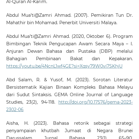
Al-Quran Al-Karim.
Abdul Mua’ti@Zamri Ahmad. (2007). Pemikiran Tun Dr.
Mahathir bin Mohamad. Penerbit Universiti Malaya.
Abdul Mua’ti@Zamri Ahmad. (2020, Oktober 6). Program
Bimbingan Teknik Pengucapan Awam Secara Maya – I.
Anjuran Dewan Bahasa dan Pustaka (DBP) melalui
Bahagian Pembinaan Bakat dan Kepakaran.
https://youtu.be/4NcnL1wf4GE?si=Xqsy79W0vi7SKhjU
Abd Salam, R. & Yusof, M. (2023). Sorotan Literatur
Bersistematik Kajian Binaan Kompleks Bahasa Melayu
dari Sudut Sintaksis. GEMA Online Journal of Language
Studies, 23(2), 94-118.
http://doi.org/10.17576/gema-2023-
2302-06
Aisha, H. (2023). Bahasa retorik sebagai strategi
penyampaian khutbah Jumaat di Negara Brunei
Darussalam. Jurnal Bahasa, 23(1), 65–90.