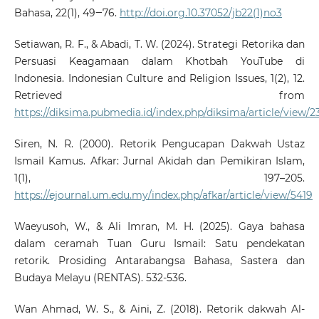
Bahasa, 22(1), 49‒76.
http://doi.org.10.37052/jb22(1)no3
Setiawan, R. F., & Abadi, T. W. (2024). Strategi Retorika dan
Persuasi Keagamaan dalam Khotbah YouTube di
Indonesia. Indonesian Culture and Religion Issues, 1(2), 12.
Retrieved from
https://diksima.pubmedia.id/index.php/diksima/article/view/2
Siren, N. R. (2000). Retorik Pengucapan Dakwah Ustaz
Ismail Kamus. Afkar: Jurnal Akidah dan Pemikiran Islam,
1(1), 197–205.
https://ejournal.um.edu.my/index.php/afkar/article/view/5419
Waeyusoh, W., & Ali Imran, M. H. (2025). Gaya bahasa
dalam ceramah Tuan Guru Ismail: Satu pendekatan
retorik. Prosiding Antarabangsa Bahasa, Sastera dan
Budaya Melayu (RENTAS). 532-536.
Wan Ahmad, W. S., & Aini, Z. (2018). Retorik dakwah Al-