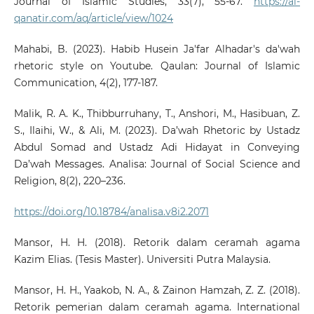
Journal of Islamic Studies, 33(7), 55-67.
https://al-
qanatir.com/aq/article/view/1024
Mahabi, B. (2023). Habib Husein Ja'far Alhadar's da'wah
rhetoric style on Youtube. Qaulan: Journal of Islamic
Communication, 4(2), 177-187.
Malik, R. A. K., Thibburruhany, T., Anshori, M., Hasibuan, Z.
S., Ilaihi, W., & Ali, M. (2023). Da’wah Rhetoric by Ustadz
Abdul Somad and Ustadz Adi Hidayat in Conveying
Da’wah Messages. Analisa: Journal of Social Science and
Religion, 8(2), 220–236.
https://doi.org/10.18784/analisa.v8i2.2071
Mansor, H. H. (2018). Retorik dalam ceramah agama
Kazim Elias. (Tesis Master). Universiti Putra Malaysia.
Mansor, H. H., Yaakob, N. A., & Zainon Hamzah, Z. Z. (2018).
Retorik pemerian dalam ceramah agama. International