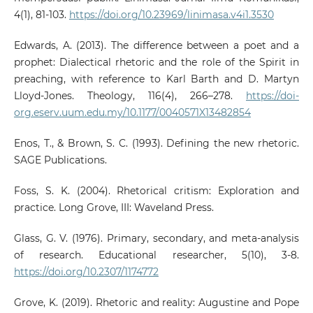
4(1), 81-103.
https://doi.org/10.23969/linimasa.v4i1.3530
Edwards, A. (2013). The difference between a poet and a
prophet: Dialectical rhetoric and the role of the Spirit in
preaching, with reference to Karl Barth and D. Martyn
Lloyd-Jones. Theology, 116(4), 266–278.
https://doi-
org.eserv.uum.edu.my/10.1177/0040571X13482854
Enos, T., & Brown, S. C. (1993). Defining the new rhetoric.
SAGE Publications.
Foss, S. K. (2004). Rhetorical critism: Exploration and
practice. Long Grove, III: Waveland Press.
Glass, G. V. (1976). Primary, secondary, and meta-analysis
of research. Educational researcher, 5(10), 3-8.
https://doi.org/10.2307/1174772
Grove, K. (2019). Rhetoric and reality: Augustine and Pope