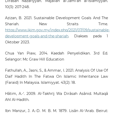
Dirāsah Nazariyyah. Majallah al-Jami‘ah al-Islamiyyah.
10(3): 207-248.
Azizan, B. 2021. Sustainable Development Goals And The
Shariah. New Straits Time.
https://www.ikim.gov.my/index.php/2021/07/09/sustainable-
development-goals-and-the-shariah
. Diakses pada 1
Oktober 2023.
Chua Yan Piaw, 2014. Kaedah Penyelidikan. 3rd Ed.
Selangor: Mc Graw Hill Education
Fathullah, A., Jasni, S., & Ammar, I. 2021. Analysis Of Use Of
Daif Hadith In The Fatwa On Islamic Inheritance Law
(Faraid) In Malaysia. Islamiyyat. 43(2): 18.
Hātim, A.-‘. 2009. Al-Takhrīj Wa Dirāsah Asānid. Multaqā
Ahl Al-Hadīth.
Ibn Manzur, J. A.-D. M. B. M. 1879. Lisān Al-‘Arab. Beirut: