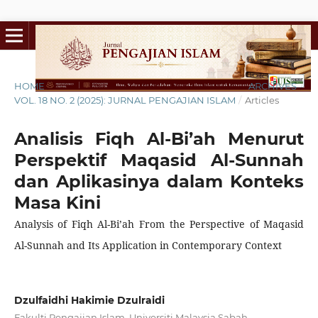
HOME
/
ARCHIVES
/
VOL. 18 NO. 2 (2025): JURNAL PENGAJIAN ISLAM
/
Articles
Analisis Fiqh Al-Bi’ah Menurut
Perspektif Maqasid Al-Sunnah
dan Aplikasinya dalam Konteks
Masa Kini
Analysis of Fiqh Al-Bi’ah From the Perspective of Maqasid
Al-Sunnah and Its Application in Contemporary Context
Dzulfaidhi Hakimie Dzulraidi
Fakulti Pengajian Islam, Universiti Malaysia Sabah