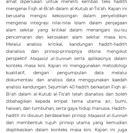
amat diperlukan untuk meneliti kembali teks hadith
mengenai Fiqh al-Bi'ah dalam al-Kutub al-Tis’ah. Kajian ini
berusaha mengisi kekosongan dalam penyelidikan
mengenai integrasi nilai-nilai Islam dalam penjagaan
alam sekitar yang kritikal dalam menangani isu-isu
pencemaran dan kerosakan alam sekitar masa kini.
Melalui analisis kritikal, kandungan hadith-hadith
dianalisis dan prinsip-prinsipnya dibina mengikut
perspektif
Maqasid al-Sunnah
serta aplikasinya dalam
konteks masa kini. Kajian ini menggunakan metodologi
kualitatif, dengan pengumpulan data melalui
dokumentasi dan analisis data menggunakan kaedah
analisis kandungan. Sejumlah 40 hadith berkaitan Fiqh al-
Bi'ah dalam al-Kutub al-Tis’ah telah dianalisis dan boleh
dibahagikan kepada empat tema utama: air, bumi,
haiwan, dan tumbuhan, serta gaya hidup manusia. Hadith-
hadith ini disusun berdasarkan prinsip
Maqasid al-Sunnah
dan membentuk tujuh prinsip utama yang kemudian
diaplikasikan dalam konteks masa kini. Kajian ini juga