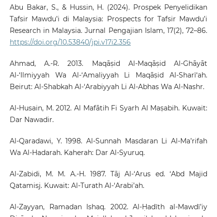
Abu Bakar, S., & Hussin, H. (2024). Prospek Penyelidikan
Tafsir Mawdu’i di Malaysia: Prospects for Tafsir Mawdu’i
Research in Malaysia. Jurnal Pengajian Islam, 17(2), 72–86.
https://doi.org/10.53840/jpi.v17i2.356
Ahmad, A.-R. 2013. Maqāṣid Al-Maqāṣid Al-Ghāyāt
Al-‘Ilmiyyah Wa Al-‘Amaliyyah Li Maqāṣid Al-Sharī‘ah.
Beirut: Al-Shabkah Al-‘Arabiyyah Li Al-Abhas Wa Al-Nashr.
Al-Husain, M. 2012. Al Mafātih Fi Syarh Al Maṣabih. Kuwait:
Dar Nawadir.
Al-Qaradawi, Y. 1998. Al-Sunnah Masdaran Li Al-Ma’rifah
Wa Al-Hadarah. Kaherah: Dar Al-Syuruq.
Al-Zabidi, M. M. A.-H. 1987. Tāj Al-‘Arus ed. ‘Abd Majid
Qatamisj. Kuwait: Al-Turath Al-‘Arabi’ah.
Al-Zayyan, Ramadan Ishaq. 2002. Al-Ḥadīth al-Mawdī’iy