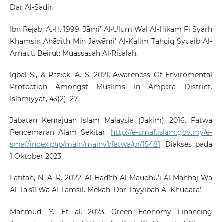
Dar Al-Sadir.
Ibn Rejab, A.-H. 1999. Jāmi’ Al-Ulum Wal Al-Hikam Fi Syarh
Khamsin Aḥādith Min Jawāmi’ Al-Kalim Tahqiq Syuaib Al-
Arnaut. Beirut: Muassasah Al-Risalah.
Iqbal S., & Razick, A. S. 2021. Awareness Of Enviromental
Protection Amongst Muslims In Ampara District.
Islamiyyat, 43(2): 27.
Jabatan Kemajuan Islam Malaysia (Jakim). 2016. Fatwa
Pencemaran Alam Sekitar.
http://e-smaf.islam.gov.my/e-
smaf/index.php/main/mainv1/fatwa/pr/15481
. Diakses pada
1 Oktober 2023.
Latifah, N. A.-R. 2022. Al-Ḥadīth Al-Maudhu’i Al-Manhaj Wa
Al-Ta’sīl Wa Al-Tamsil. Mekah: Dar Tayyibah Al-Khudara’.
Mahmud, Y., Et al. 2023. Green Economy Financing