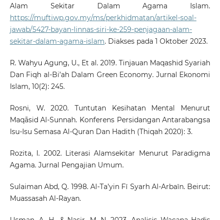
Alam Sekitar Dalam Agama Islam.
https://muftiwp.gov.my/ms/perkhidmatan/artikel-soal-
jawab/5427-bayan-linnas-siri-ke-259-penjagaan-alam-
sekitar-dalam-agama-islam
. Diakses pada 1 Oktober 2023.
R. Wahyu Agung, U., Et al. 2019. Tinjauan Maqashid Syariah
Dan Fiqh al-Bi’ah Dalam Green Economy. Jurnal Ekonomi
Islam, 10(2): 245.
Rosni, W. 2020. Tuntutan Kesihatan Mental Menurut
Maqāsid Al-Sunnah. Konferens Persidangan Antarabangsa
Isu-Isu Semasa Al-Quran Dan Hadith (Thiqah 2020): 3.
Rozita, I. 2002. Literasi Alamsekitar Menurut Paradigma
Agama. Jurnal Pengajian Umum.
Sulaiman Abd, Q. 1998. Al-Ta’yin Fī Syarh Al-Arbaīn. Beirut:
Muassasah Al-Rayan.
Usman, A. H., & Nasir, M. N. 2023. Analisis Wacana Hadis