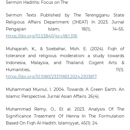
Sermon Hadiths: Focus on The
Sermon Texts Published by The Terengganu State
Religious Affairs Department (JHEAT) In 2023. Jurnal
Pengajian Islam, 18(1), 14–55.
https://doi.org/10.53840/jpi.v18i1.318
.
Muhajarah, K., & Soebahar, Moh. E. (2024). Fiqh of
tolerance and religious moderation: a study towards
Indonesia, Malaysia, and Thailand. Cogent Arts &
Humanities, 11(1).
https://doi.org/10.1080/23311983.2024.2303817
.
Muhammad Muinul, I. 2004. Towards A Green Earth: An
Islamic Perspective. Jurnal Asian Affairs. 26(4).
Muhammad Remy, O., Et al. 2023. Analysis Of The
Significance Treatment Of Henna In The Formulation
Based On Fiqh Al-Hadith. Islamiyyat, 45(1): 24.