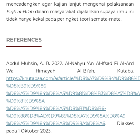
mencadangkan agar kajian lanjut mengenai pelaksanaan
Fiqh al-Bi’ah
dalam masyarakat dijalankan supaya ilmu ini
tidak hanya kekal pada peringkat teori semata-mata.
REFERENCES
Abdul Muhsin, A. R. 2022. Al-Nahyu ‘An Al-Ifsad Fi Al-Ard
Wa Himayah Al-Bi’ah. Kutaba.
https://khutabaa.com/ar/article/%D8%A7%D9%84%D9%86
%D8%B9%D9%86-
%D8%A7%D9%84%D8%A5%D9%81%D8%B3%D8%A7%D8%A
%D9%81%D9%8A-
%D8%A7%D9%84%D8%A3%D8%B1%D8%B6-
%D9%88%D8%AD%D9%85%D8%A7%D9%8A%D8%A9-
%D8%A7%D9%84%D8%A8%D9%8A%D8%A6
. Diakses
pada 1 Oktober 2023.