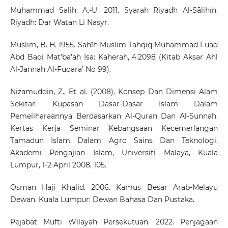
Muhammad Salih, A.-U. 2011. Syarah Riyadh Al-Ṣālihīn.
Riyadh: Dar Watan Li Nasyr.
Muslim, B. H. 1955. Sahīh Muslim Tahqiq Muhammad Fuad
Abd Baqi Mat’ba’ah Isa: Kaherah, 4:2098 (Kitab Aksar Ahl
Al-Jannah Al-Fuqara’ No 99).
Nizamuddin, Z., Et al. (2008). Konsep Dan Dimensi Alam
Sekitar: Kupasan Dasar-Dasar Islam Dalam
Pemeliharaannya Berdasarkan Al-Quran Dan Al-Sunnah.
Kertas Kerja Seminar Kebangsaan Kecemerlangan
Tamadun Islam Dalam Agro Sains Dan Teknologi,
Akademi Pengajian Islam, Universiti Malaya, Kuala
Lumpur, 1-2 April 2008, 105.
Osman Haji Khalid. 2006. Kamus Besar Arab-Melayu
Dewan. Kuala Lumpur: Dewan Bahasa Dan Pustaka.
Pejabat Mufti Wilayah Persekutuan. 2022. Penjagaan