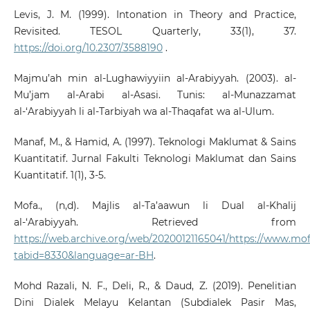
Levis, J. M. (1999). Intonation in Theory and Practice,
Revisited. TESOL Quarterly, 33(1), 37.
https://doi.org/10.2307/3588190
.
Majmu’ah min al-Lughawiyyiin al-Arabiyyah. (2003). al-
Mu’jam al-Arabi al-Asasi. Tunis: al-Munazzamat
al-‘Arabiyyah li al-Tarbiyah wa al-Thaqafat wa al-Ulum.
Manaf, M., & Hamid, A. (1997). Teknologi Maklumat & Sains
Kuantitatif. Jurnal Fakulti Teknologi Maklumat dan Sains
Kuantitatif. 1(1), 3-5.
Mofa., (n,d). Majlis al-Ta’aawun li Dual al-Khalij
al-‘Arabiyyah. Retrieved from
https://web.archive.org/web/20200121165041/https://www.mof
tabid=8330&language=ar-BH
.
Mohd Razali, N. F., Deli, R., & Daud, Z. (2019). Penelitian
Dini Dialek Melayu Kelantan (Subdialek Pasir Mas,