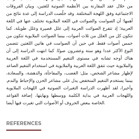
من خلال عقد المقارنة بين الأنظمة الصوتية للغتين، وبيان الفروقات
الاجتماعية وفق اللهجة المختلفة. وقد خلُصت الدراسة إلى عدة نتائج من
أهمها؛ أن الصوامت والصوائت في اللغة الملايوية تختلف عنها في اللغة
العربية؛ إذ تتفرع الصوائت العربية إلى علل قصيرة وعلل طويلة، كما
تتكون كل من العلل من ثلاث أصوات، بينما الصوائت الملايوية تتكون من
خمس أصوات فقط. في حين أن الصوامت في هاتين اللغتين تتضمن
النوع الأكثر عددا وهو ستة وعشرون صوتًا. كما انتهت الدراسة إلى أن
هناك أوجه تشابه في مستوى التنغيم المستخدمة في اللغة العربية
والملايوية حيث تتفق اللغة العربية والملايوية في استخدام التنغيم الصاعد
لإظهار مشاعر الشخص، مثل: الغضب، والمفاجأة، والدهشة، والسعادة،
بينما يستخدم التنغيم المنخفض يدل على مشاعر الحزن والإحباط والندم.
وأخيرا، لقد أظهرت الدراسة التغيرات الصوتية في اللهجات الملايوية
واللهجات العربية في بداية الكلمة ووسطها ونهايتها، إضافة القواعد
الخاصة ببعض الحروف أو الأصوات التي تغيرت فيها أيضا.
REFERENCES