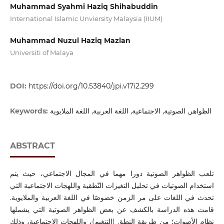
Muhammad Syahmi Haziq Shihabuddin
International Islamic Unviersity Malaysia (IIUM)
Muhammad Nuzul Haziq Mazlan
Universiti of Malaya
DOI:
https://doi.org/10.53840/jpi.v17i2.299
Keywords:
الظواهر, الصوتية, الاجتماعية, اللغة العربية, اللغة الملايوية
ABSTRACT
تلعب الظواهر الصوتية دورا مهما في المجال الاجتماعي، حيث يتم
استخدام الصوتيات في تحليل التغيرات النّطقية واللهجات الاجتماعية التي
تحدث في اللغات على مر الزمن خصوصًا في اللغة العربية والملايوية.
قامت هذه الدراسة بالكشف عن بعض الظواهر الصوتية التي يشملها
نظام الأصوات؛ من طريقة النطق (التنغيم)، واللهجات الاجتماعية، وذلك