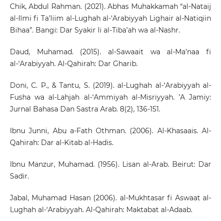
Chik, Abdul Rahman. (2021). Abhas Muhakkamah “al-Nataij
al-Ilmi fi Ta’liim al-Lughah al-‘Arabiyyah Lighair al-Natiqiin
Bihaa”. Bangi: Dar Syakir li al-Tiba’ah wa al-Nashr.
Daud, Muhamad. (2015). al-Sawaait wa al-Ma’naa fi
al-‘Arabiyyah. Al-Qahirah: Dar Gharib.
Doni, C. P., & Tantu, S. (2019). al-Lughah al-‘Arabiyyah al-
Fusha wa al-Lahjah al-‘Ammiyah al-Misriyyah. ’A Jamiy:
Jurnal Bahasa Dan Sastra Arab. 8(2), 136-151.
Ibnu Junni, Abu a-Fath Othman. (2006). Al-Khasaais. Al-
Qahirah: Dar al-Kitab al-Hadis.
Ibnu Manzur, Muhamad. (1956). Lisan al-Arab. Beirut: Dar
Sadir.
Jabal, Muhamad Hasan (2006). al-Mukhtasar fi Aswaat al-
Lughah al-‘Arabiyyah. Al-Qahirah: Maktabat al-Adaab.