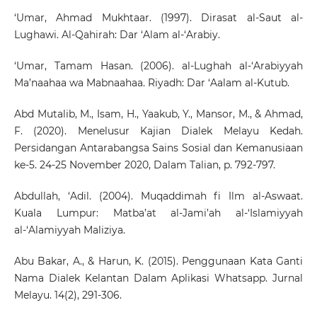
‘Umar, Ahmad Mukhtaar. (1997). Dirasat al-Saut al-
Lughawi. Al-Qahirah: Dar ‘Alam al-‘Arabiy.
‘Umar, Tamam Hasan. (2006). al-Lughah al-‘Arabiyyah
Ma’naahaa wa Mabnaahaa. Riyadh: Dar ‘Aalam al-Kutub.
Abd Mutalib, M., Isam, H., Yaakub, Y., Mansor, M., & Ahmad,
F. (2020). Menelusur Kajian Dialek Melayu Kedah.
Persidangan Antarabangsa Sains Sosial dan Kemanusiaan
ke-5. 24-25 November 2020, Dalam Talian, p. 792-797.
Abdullah, ‘Adil. (2004). Muqaddimah fi Ilm al-Aswaat.
Kuala Lumpur: Matba’at al-Jami’ah al-‘Islamiyyah
al-‘Alamiyyah Maliziya.
Abu Bakar, A., & Harun, K. (2015). Penggunaan Kata Ganti
Nama Dialek Kelantan Dalam Aplikasi Whatsapp. Jurnal
Melayu. 14(2), 291-306.